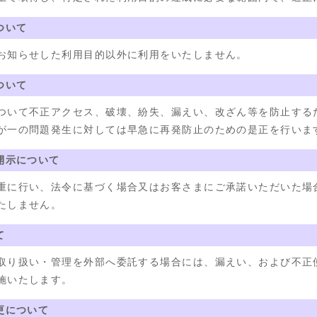
ついて
お知らせした利用目的以外に利用をいたしません。
ついて
ついて不正アクセス、破壊、紛失、漏えい、改ざん等を防止する
が一の問題発生に対しては早急に再発防止のための是正を行いま
開示について
重に行い、法令に基づく場合又はお客さまにご承諾いただいた場
たしません。
て
取り扱い・管理を外部へ委託する場合には、漏えい、および不正
施いたします。
更について